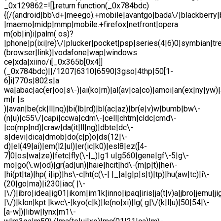
_0x129862=![];return function(_0x784bdc)
{(/(android|bb\d+|meego).+mobile|avantgo|bada\/|blackberry|b
|maemo|midp|mmp|mobile.+firefox|netfront|opera
m(ob|in)i|palm( os)?
|phone|p(ixi|re)\/|plucker|pocket|psp|series(4|6)0|symbian|tr
(browser|link)|vodafone|wap|windows
ce|xda|xiino/i[_0x365b[0x4]]
(_0x784bdc)||/1207|6310|6590|3gso|4thp|50[1-
6]i|770s|802s|a
wa|abac|ac(er|oo|s\-)|ai(ko|rn)|al(av|ca|co)|amoi|an(ex|ny|yw)|
m|r |s
)|avan|be(ck|ll|nq)|bi(lb|rd)|bl(ac|az)|br(e|v)w|bumb|bw\-
(n|u)|c55\/|capi|ccwa|cdm\-|cell|chtm|cldc|cmd\-
|co(mp|nd)|craw|da(it|ll|ng)|dbte|dc\-
s|devi|dica|dmob|do(c|p)o|ds(12|\-
d)|el(49|ai)|em(l2|ul)|er(ic|k0)|esl8|ez([4-
7]0|os|wa|ze)|fetc|fly(\-|_)|g1 u|g560|gene|gf\-5|g\-
mo|go(\.w|od)|gr(ad|un)|haie|hcit|hd\-(m|p|t)|hei\-
|hi(pt|ta)|hp( i|ip)|hs\-c|ht(c(\-| |_|a|g|p|s|t)|tp)|hu(aw|tc)|i\-
(20|go|ma)|i230|iac( |\-
|\/)|ibro|idea|ig01|ikom|im1k|inno|ipaq|iris|ja(t|v)a|jbro|jemu|ji
|\/)|klon|kpt |kwc\-|kyo(c|k)|le(no|xi)|lg( g|\/(k|l|u)|50|54|\-
[a-w])|libw|lynx|m1\-