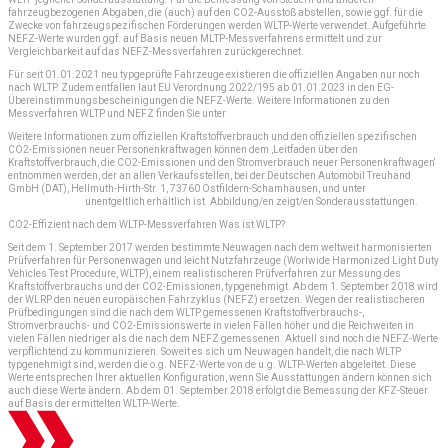
fahrzeugbezogenen Abgaben, die (auch) auf den CO2-Ausstoß abstellen, sowie ggf. für die
Zwecke von fahrzeugspezifischen Förderungen werden WLTP-Werte verwendet. Aufgeführte
NEFZ-Werte wurden ggf. auf Basis neuen MLTP-Messverfahrens ermittelt und zur
Vergleichbarkeit auf das NEFZ-Messverfahren zurückgerechnet.
Für seit 01.01.2021 neu typgeprüfte Fahrzeuge existieren die offiziellen Angaben nur noch
nach WLTP. Zudem entfallen laut EU Verordnung 2022/195 ab 01.01.2023 in den EG-
Übereinstimmungsbescheinigungen die NEFZ-Werte. Weitere Informationen zu den
Messverfahren WLTP und NEFZ finden Sie unter
www.dat.de/co2
Weitere Informationen zum offiziellen Kraftstoffverbrauch und den offiziellen spezifischen
CO2-Emissionen neuer Personenkraftwagen können dem ‚Leitfaden über den
Kraftstoffverbrauch, die CO2-Emissionen und den Stromverbrauch neuer Personenkraftwagen‘
entnommen werden, der an allen Verkaufsstellen, bei der Deutschen Automobil Treuhand
GmbH (DAT), Hellmuth-Hirth-Str. 1, 73760 Ostfildern-Schamhausen, und unter
www.dat.de/co2
unentgeltlich erhältlich ist. Abbildung/en zeigt/en Sonderausstattungen.
CO2-Effizient nach dem WLTP-Messverfahren Was ist WLTP?
Seit dem 1. September 2017 werden bestimmte Neuwagen nach dem weltweit harmonisierten
Prüfverfahren für Personenwagen und leicht Nutzfahrzeuge (Worlwide Harmonized Light Duty
Vehicles Test Procedure, WLTP), einem realistischeren Prüfverfahren zur Messung des
Kraftstoffverbrauchs und der CO2-Emissionen, typgenehmigt. Ab dem 1. September 2018 wird
der WLRP den neuen europäischen Fahrzyklus (NEFZ) ersetzen. Wegen der realistischeren
Prüfbedingungen sind die nach dem WLTP gemessenen Kraftstoffverbrauchs-,
Stromverbrauchs- und CO2-Emissionswerte in vielen Fällen höher und die Reichweiten in
vielen Fällen niedriger als die nach dem NEFZ gemessenen. Aktuell sind noch die NEFZ-Werte
verpflichtend zu kommunizieren. Soweit es sich um Neuwagen handelt, die nach WLTP
typgenehmigt sind, werden die o.g. NEFZ-Werte von de u.g. WLTP-Werten abgeleitet. Diese
Werte entsprechen Ihrer aktuellen Konfiguration, wenn Sie Ausstattungen ändern können sich
auch diese Werte ändern. Ab dem 01. September 2018 erfolgt die Bemessung der KFZ-Steuer
auf Basis der ermittelten WLTP-Werte.