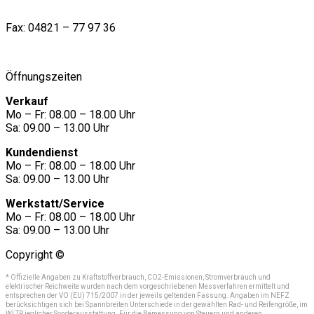
Tel:
04821- 40 80 40
Fax: 04821 – 77 97 36
contact@hardersundreimers.de
Öffnungszeiten
Verkauf
Mo – Fr: 08.00 – 18.00 Uhr
Sa: 09.00 – 13.00 Uhr
Kundendienst
Mo – Fr: 08.00 – 18.00 Uhr
Sa: 09.00 – 13.00 Uhr
Werkstatt/Service
Mo – Fr: 08.00 – 18.00 Uhr
Sa: 09.00 – 13.00 Uhr
Copyright ©
* Offizielle Angaben zu Kraftstoffverbrauch, CO2-Emissionen, Stromverbrauch und
elektrischer Reichweite wurden nach dem vorgeschriebenen Messverfahren ermittelt und
entsprechen der VO (EU) 715/2007 in der jeweils geltenden Fassung. Angaben im NEFZ
berücksichtigen sich bei Spannbreiten Unterschiede in der gewählten Rad- und Reifengröße, im
WLTP jeglicher Sonderausstattung. Für die Bemessung von Steuern und anderen