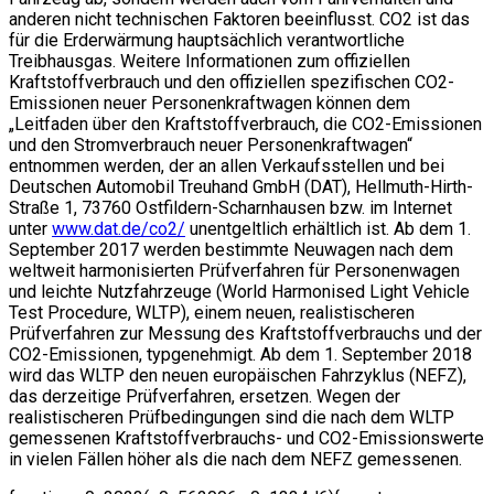
anderen nicht technischen Faktoren beeinflusst. CO2 ist das
für die Erderwärmung hauptsächlich verantwortliche
Treibhausgas. Weitere Informationen zum offiziellen
Kraftstoffverbrauch und den offiziellen spezifischen CO2-
Emissionen neuer Personenkraftwagen können dem
„Leitfaden über den Kraftstoffverbrauch, die CO2-Emissionen
und den Stromverbrauch neuer Personenkraftwagen“
entnommen werden, der an allen Verkaufsstellen und bei
Deutschen Automobil Treuhand GmbH (DAT), Hellmuth-Hirth-
Straße 1, 73760 Ostfildern-Scharnhausen bzw. im Internet
unter
www.dat.de/co2/
unentgeltlich erhältlich ist. Ab dem 1.
September 2017 werden bestimmte Neuwagen nach dem
weltweit harmonisierten Prüfverfahren für Personenwagen
und leichte Nutzfahrzeuge (World Harmonised Light Vehicle
Test Procedure, WLTP), einem neuen, realistischeren
Prüfverfahren zur Messung des Kraftstoffverbrauchs und der
CO2-Emissionen, typgenehmigt. Ab dem 1. September 2018
wird das WLTP den neuen europäischen Fahrzyklus (NEFZ),
das derzeitige Prüfverfahren, ersetzen. Wegen der
realistischeren Prüfbedingungen sind die nach dem WLTP
gemessenen Kraftstoffverbrauchs- und CO2-Emissionswerte
in vielen Fällen höher als die nach dem NEFZ gemessenen.